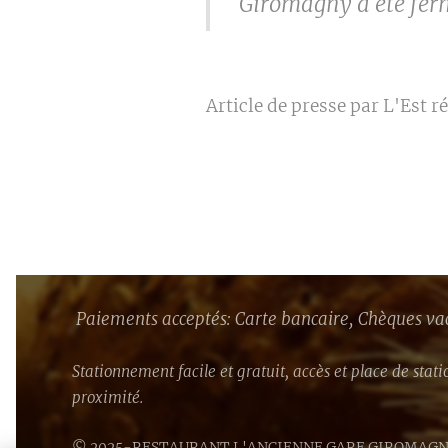
Giromagny a été ferm
Article de presse par L'Est r
Paiements acceptés: Carte bancaire, Chèques va
Stationnement facile et gratuit, accès et place de sta
proximité.
© 2025-RESTAURANT L'ANCIENNE GARE GIROMAG