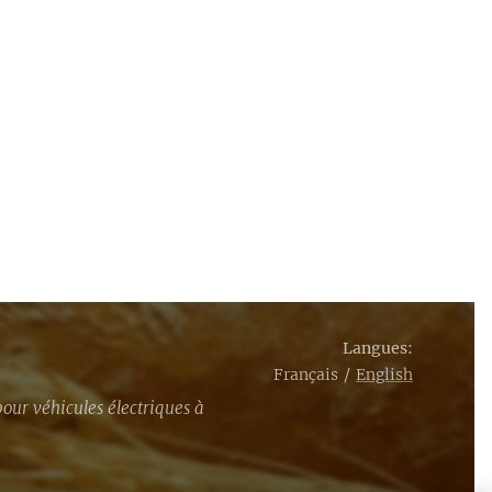
Langues
Français
English
our véhicules électriques à